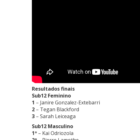
Resultados finais
Sub12 Feminino
1
– Janire Gonzalez-Extebarri
2
– Tegan Blackford
3
– Sarah Leiceaga
Sub12 Masculino
1º
– Kai Odriozola
2º
– Pierre Lamothe