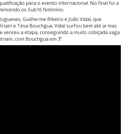
ualificação para o evento internacional. No final foi a
vencendo os Sub16 feminino.
tugueses, Guilherme Ribeiro e João Vidal, que
triain e Téva Bouchgua. Vidal surfou bem até aí mas
e venceu a etapa, conseguindo a muito cobiçada vaga
atriain, com Bouchgua em 3º.