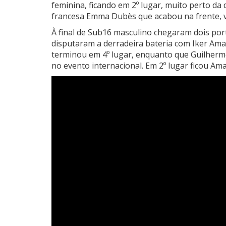
feminina, ficando em 2º lugar, muito perto da q
francesa Emma Dubès que acabou na frente, 
À final de Sub16 masculino chegaram dois por
disputaram a derradeira bateria com Iker Ama
terminou em 4º lugar, enquanto que Guilherm
no evento internacional. Em 2º lugar ficou Am