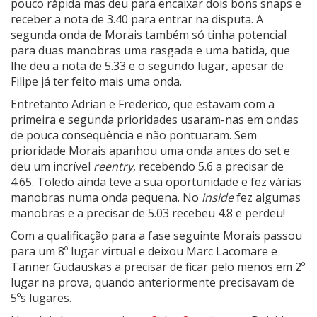
pouco rápida mas deu para encaixar dois bons snaps e
receber a nota de 3.40 para entrar na disputa. A
segunda onda de Morais também só tinha potencial
para duas manobras uma rasgada e uma batida, que
lhe deu a nota de 5.33 e o segundo lugar, apesar de
Filipe já ter feito mais uma onda.
Entretanto Adrian e Frederico, que estavam com a
primeira e segunda prioridades usaram-nas em ondas
de pouca consequência e não pontuaram. Sem
prioridade Morais apanhou uma onda antes do set e
deu um incrível
reentry
, recebendo 5.6 a precisar de
4.65. Toledo ainda teve a sua oportunidade e fez várias
manobras numa onda pequena. No
inside
fez algumas
manobras e a precisar de 5.03 recebeu 4.8 e perdeu!
Com a qualificação para a fase seguinte Morais passou
para um 8º lugar virtual e deixou Marc Lacomare e
Tanner Gudauskas a precisar de ficar pelo menos em 2º
lugar na prova, quando anteriormente precisavam de
5ºs lugares.