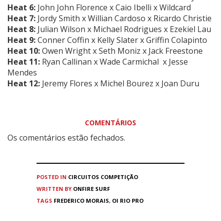
Heat 6:
John John Florence x
Caio Ibelli
x
Wildcard
Heat 7:
Jordy Smith
x
Willian Cardoso
x
Ricardo Christie
Heat 8:
Julian Wilson
x
Michael Rodrigues
x
Ezekiel Lau
Heat 9:
Conner Coffin x
Kelly Slater
x
Griffin Colapinto
Heat 10:
Owen Wright
x
Seth Moniz
x Jack Freestone
Heat 11:
Ryan Callinan
x
Wade Carmichal
x
Jesse
Mendes
Heat 12:
Jeremy Flores
x
Michel Bourez
x
Joan Duru
COMENTÁRIOS
Os comentários estão fechados.
POSTED IN
CIRCUITOS
COMPETIÇÃO
WRITTEN BY
ONFIRE SURF
TAGS
FREDERICO MORAIS
,
OI RIO PRO