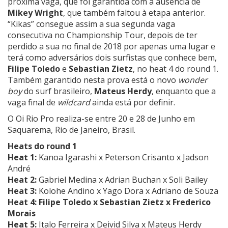
próxima vaga, que foi garantida com a ausência de
Mikey Wright
, que também faltou à etapa anterior.
“Kikas” consegue assim a sua segunda vaga
consecutiva no Championship Tour, depois de ter
perdido a sua no final de 2018 por apenas uma lugar e
terá como adversários dois surfistas que conhece bem,
Filipe Toledo
e
Sebastian Zietz
, no heat 4 do round 1.
Também garantido nesta prova está o novo
wonder
boy
do surf brasileiro,
Mateus Herdy
, enquanto que a
vaga final de
wildcard
ainda está por definir.
O Oi Rio Pro realiza-se entre 20 e 28 de Junho em
Saquarema, Rio de Janeiro, Brasil.
Heats do round 1
Heat 1:
Kanoa Igarashi x Peterson Crisanto x Jadson
André
Heat 2:
Gabriel Medina x Adrian Buchan x Soli Bailey
Heat 3:
Kolohe Andino
x
Yago Dora
x Adriano de Souza
Heat 4: Filipe Toledo x
Sebastian Zietz
x Frederico
Morais
Heat 5:
Italo Ferreira x
Deivid Silva
x
Mateus Herdy