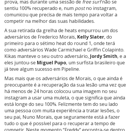
prova, mas durante uma sessão de
free surf
não se
sentiu 100% recuperado e, num
post
no instagram,
comunicou que precisa de mais tempo para voltar a
competir na melhor das suas habilidades.
A sua retirada da grelha de heats empurrou um dos
adversários de Frederico Morais,
Kelly Slater
, do
primeiro para o sétimo heat do round 1, onde terá
como adversários Wade Carmichael e Griffin Colapinto.
Kikas manteve o seu outro adversário,
Jordy Smith
, e a
eles juntou-se
Miguel Pupo
, um surfista brasileiro que
já teve algum sucesso em Pipeline.
Mas mais que os adversários de Morais, o que ainda é
preocupante é a recuperação da sua lesão uma vez que
há menos de 24 horas colocou uma imagem no seu
instagram a usar uma muleta, o que significa que ainda
está longe do seu 100%. Felizmente tem do seu lado
uma pessoa com muita experiência a tratar lesões, o
seu pai, Nuno Morais, que seguramente está a fazer
tudo o que é possível para o recuperar a tempo de
competir. Neste momento “Freddy” encontra-se dentro