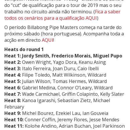
do “cut” de qualificação para o tour de 2019 mas o seu
trabalho no circuito ainda não terminou. (
Fica a saber
todos os cenários para a qualificação AQUI
)
O período Billabong Pipe Masters começa na tarde do
próximo sábado (hora portuguesa). Acompanha toda a
acção em directo
AQUI
!
Heats do round 1
Heat 1:
Jordy Smith
, Frederico Morais, Miguel Pupo
Heat 2:
Owen Wright
, Yago Dora, Keanu Asing
Heat 3:
Italo Ferreira, Joan Duru, Caio Ibelli
Heat 4:
Filipe Toledo,
Matt Wilkinson
, Wildcard
Heat 5:
Julian Wilson,
Tomas Hermes
, Wildcard
Heat 6:
Gabriel Medina, Connor O’Leary, Wildcard
Heat 7:
Wade Carmichael, Griffin Colapinto, Kelly Slater
Heat 8:
Kanoa Igarashi
,
Sebastian Zietz
, Michael
February
Heat 9:
Michel Bourez
,
Ezekiel Lau
, Ian Gouveia
Heat 10:
Conner Coffin
,
Jeremy Flores
, Jesse Mendes
Heat 11:
Kolohe Andino
,
Adrian Buchan
,
Joel Parkinson