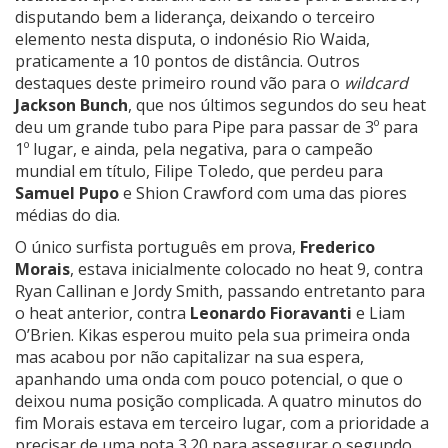
disputando bem a liderança, deixando o terceiro
elemento nesta disputa, o indonésio Rio Waida,
praticamente a 10 pontos de distância. Outros
destaques deste primeiro round vão para o
wildcard
Jackson Bunch
, que nos últimos segundos do seu heat
deu um grande tubo para Pipe para passar de 3º para
1º lugar, e ainda, pela negativa, para o campeão
mundial em título, Filipe Toledo, que perdeu para
Samuel Pupo
e Shion Crawford com uma das piores
médias do dia.
O único surfista português em prova,
Frederico
Morais
, estava inicialmente colocado no heat 9, contra
Ryan Callinan e Jordy Smith, passando entretanto para
o heat anterior, contra
Leonardo Fioravanti
e Liam
O’Brien. Kikas esperou muito pela sua primeira onda
mas acabou por não capitalizar na sua espera,
apanhando uma onda com pouco potencial, o que o
deixou numa posição complicada. A quatro minutos do
fim Morais estava em terceiro lugar, com a prioridade a
precisar de uma nota 3.20 para assegurar o segundo