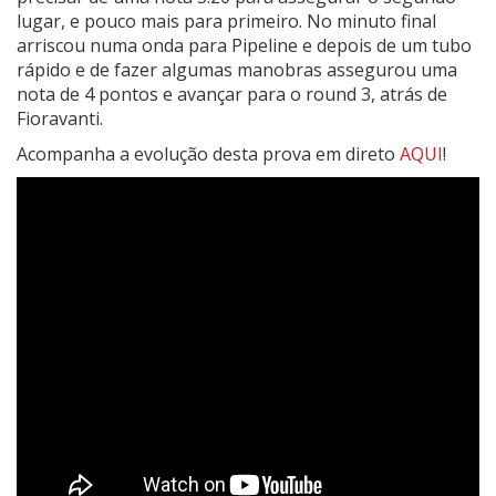
lugar, e pouco mais para primeiro. No minuto final
arriscou numa onda para Pipeline e depois de um tubo
rápido e de fazer algumas manobras assegurou uma
nota de 4 pontos e avançar para o round 3, atrás de
Fioravanti.
Acompanha a evolução desta prova em direto
AQUI
!