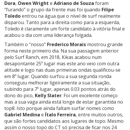
Dora
,
Owen Wright
e
Adriano de Souza
foram
“furando” o grupo da frente mas foi quando
Filipe
Toledo
entrou na água que o nível de surf realmente
disparou. Tanto para a direita como para a esquerda,
Toledo é claramente um forte candidato à vitória final e
acabou o dia com uma liderança folgada.
Também o “nosso”
Frederico Morais
mostrou grande
forma neste primeiro dia. Na sua passagem anterior
pelo Surf Ranch, em 2018, Kikas acabou num
desapontante 25º lugar mas este ano veio com outra
atitude e logo nas duas primeiras ondas qualificou-se
em 8º lugar. Quando surfou a sua segunda ronda
conseguiu melhorar ligeiramente a sua situação,
subindo para 7º lugar, apenas 0.03 pontos atrás do
dono do pico,
Kelly Slater
. Foi um excelente começo
mas a sua vaga ainda está longe de estar garantida no
top8. Isto porque ainda faltam surfar nomes como
Gabriel Medina
e
Ítalo Ferreira
, entre muitos outros,
que são fortes candidatos aos lugares de topo. Mesmo
assim o nosso topo do CT só precisa de ficar nos 24