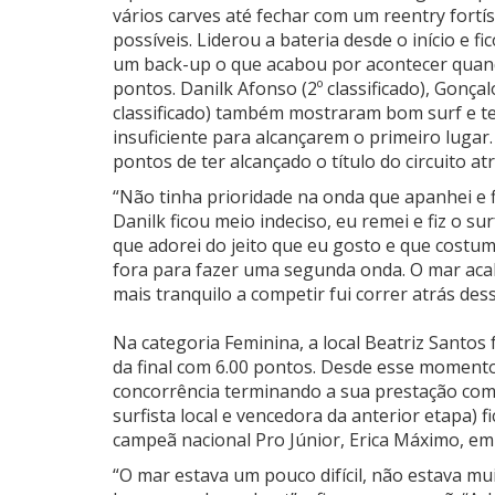
vários carves até fechar com um reentry fortí
possíveis. Liderou a bateria desde o início e
um back-up o que acabou por acontecer quand
pontos. Danilk Afonso (2º classificado), Gonçalo
classificado) também mostraram bom surf e ten
insuficiente para alcançarem o primeiro lugar.
pontos de ter alcançado o título do circuito at
“Não tinha prioridade na onda que apanhei e f
Danilk ficou meio indeciso, eu remei e fiz o 
que adorei do jeito que eu gosto e que costum
fora para fazer uma segunda onda. O mar ac
mais tranquilo a competir fui correr atrás dess
Na categoria Feminina, a local Beatriz Santos
da final com 6.00 pontos. Desde esse momento 
concorrência terminando a sua prestação com 
surfista local e vencedora da anterior etapa) f
campeã nacional Pro Júnior, Erica Máximo, em 
“O mar estava um pouco difícil, não estava mu