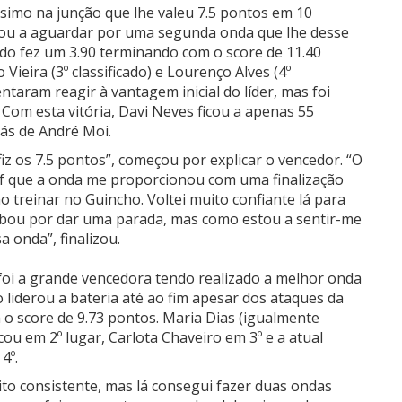
ssimo na junção que lhe valeu 7.5 pontos em 10
 ficou a aguardar por uma segunda onda que lhe desse
o fez um 3.90 terminando com o score de 11.40
 Vieira (3º classificado) e Lourenço Alves (4º
taram reagir à vantagem inicial do líder, mas foi
 Com esta vitória, Davi Neves ficou a apenas 55
rás de André Moi.
iz os 7.5 pontos”, começou por explicar o vencedor. “O
surf que a onda me proporcionou com uma finalização
o treinar no Guincho. Voltei muito confiante lá para
abou por dar uma parada, mas como estou a sentir-me
a onda”, finalizou.
 foi a grande vencedora tendo realizado a melhor onda
liderou a bateria até ao fim apesar dos ataques da
o score de 9.73 pontos. Maria Dias (igualmente
icou em 2º lugar, Carlota Chaveiro em 3º e a atual
4º.
ito consistente, mas lá consegui fazer duas ondas