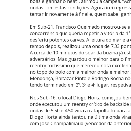
boas e ganhar o heat”, afirmou a campeã. “Ac
ondas com estas condições. Agora irei regress
tentar ir novamente à final e, quem sabe, gan
Em Sub-21, Francisco Queimado mostrou-se au
concorrência que queria repetir a vitória da
desferiu potentes carves. A leitura do mar e a
tempo depois, realizou uma onda de 7.33 pont
A cerca de 10 minutos do soar da buzina já e
adversários. Mas guardou o melhor para o f
reentry fortíssimo que mereceu nota excelente
no topo do bolo com a melhor onda e melhor 
Mendonça, Baltazar Pinto e Rodrigo Rocha n
tendo terminado em 2º, 3º e 4º lugar, respetiv
Nos Sub-16, o local Diogo Horta começou bem 
onde executou um reentry crítico de backside
ondas de 5.50 e 4.50 viria a catapulta-lo para 
Diogo Horta ainda tentou na última onda vira
com José Champalimaud (vencedor da anterior