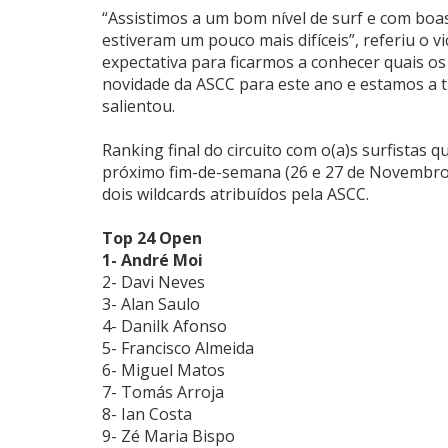
“Assistimos a um bom nível de surf e com boa
estiveram um pouco mais difíceis”, referiu o v
expectativa para ficarmos a conhecer quais os 
novidade da ASCC para este ano e estamos a 
salientou.
Ranking final do circuito com o(a)s surfistas q
próximo fim-de-semana (26 e 27 de Novembro).
dois wildcards atribuídos pela ASCC.
Top 24 Open
1- André Moi
2- Davi Neves
3- Alan Saulo
4- Danilk Afonso
5- Francisco Almeida
6- Miguel Matos
7- Tomás Arroja
8- Ian Costa
9- Zé Maria Bispo