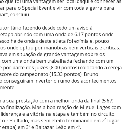
ho que foi uma vantagem ser local daqui e conhecer as
ar para o Special Event e vir com toda a garra para
har”, concluiu.
toritário fazendo desde cedo um aviso à
 1ª etapa abrindo com uma onda de 6.17 pontos onde
 escolha de ondas deste atleta foi exímia e, pouco
os onde optou por manobras bem verticais e críticas.
stava em situação de grande vantagem sobre os
im com uma onda bem trabalhada fechando com um
 por parte dos juízes (8.00 pontos) colocando a cereja
score do campeonato (15.33 pontos). Bruno
ão conseguiram inverter o rumo dos acontecimentos
amente.
a sua prestação com a melhor onda da final (5.67)
 na finalização. Mas a boa reação de Miguel Lages com
a liderança e a vitória na etapa e também no circuito.
r o resultado, mas sem efeito terminando em 2º lugar
 etapa) em 3º e Baltazar Leão em 4º.