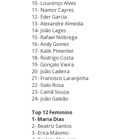
10- Lourenço Alves
11- Namor Cayres
12- Eder Garcia
13- Alexandre Almeida
14- João Lages
15- Rafael Nóbrega
16- Andy Gomez
17- Kalik Pimentel
18- Rodrigo Costa
19- Gonçalo Vieira
20- João Ladeira
21- Francisco Laranjinha
22- Ítalo Rosa
23- Cainã Souza
24- João Galeão
Top 12 Feminino
1- Maria Dias
2- Beatriz Santos
3- Erica Máximo