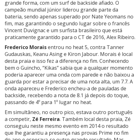
grande forma, com um surf de backside afiado. O
campeão mundial júnior liderou grande parte da
bateria, sendo apenas superado por Nate Yeomans no
fim, mas garantindo o segundo lugar sobre o francês
Vincent Duvignac e um surfista brasileiro que está
praticamente garantido para o CT de 2016, Alex Ribeiro.
Frederico Morais
entrou no heat 5, contra Tanner
Gudauskas, Keanu Asing e Kiron Jabour. Morais é local
desta praia e isso fez a diferença no fim. Conhecendo
bem o Guincho, “Kikas” sabia que a qualquer momento
poderia aparecer uma onda com parede e não baixou a
guarda por estar a precisar de uma nota alta, um 7.7. A
onda apareceu e Frederico encheu-a de pauladas de
backside, recebendo a nota de 8.1 já depois do toque,
passando de 4º para 1º lugar no heat.
Em simultâneo, no outro pico, estava outro português
a competir,
Zé Ferreira
. Também local desta praia, Zé
conseguiu neste mesmo evento em 2014 o resultado
que lhe garantiu a presença nas provas Prime no fim
do ano e esperava-se outro grande resultado. Mas