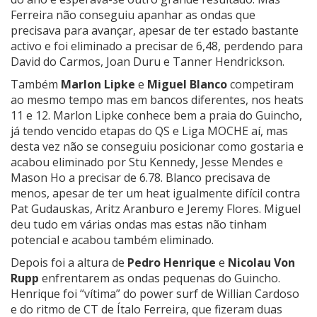
Ferreira não conseguiu apanhar as ondas que
precisava para avançar, apesar de ter estado bastante
activo e foi eliminado a precisar de 6,48, perdendo para
David do Carmos, Joan Duru e Tanner Hendrickson.
Também
Marlon Lipke
e
Miguel Blanco
competiram
ao mesmo tempo mas em bancos diferentes, nos heats
11 e 12. Marlon Lipke conhece bem a praia do Guincho,
já tendo vencido etapas do QS e Liga MOCHE aí, mas
desta vez não se conseguiu posicionar como gostaria e
acabou eliminado por Stu Kennedy, Jesse Mendes e
Mason Ho a precisar de 6.78. Blanco precisava de
menos, apesar de ter um heat igualmente difícil contra
Pat Gudauskas, Aritz Aranburo e Jeremy Flores. Miguel
deu tudo em várias ondas mas estas não tinham
potencial e acabou também eliminado.
Depois foi a altura de
Pedro Henrique
e
Nicolau Von
Rupp
enfrentarem as ondas pequenas do Guincho.
Henrique foi “vítima” do power surf de Willian Cardoso
e do ritmo de CT de Ítalo Ferreira, que fizeram duas