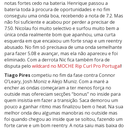
notas fortes cedo na bateria. Henrique passou a
bateria toda à procura de oportunidades e no fim
conseguiu uma onda boa, recebendo a nota de 7.2. Mas
não foi suficiente e acabou por perder a precisar de
7.50. Nicolau foi muito selectivo e surfou muito bem a
única onda realmente bom que apanhou, uma curta
esquerda em que encaixou um forte snap e um reentry
abusado. No fim só precisava de uma onda semelhante
para fazer 5.08 e avançar, mas ela não apareceu e foi
eliminado. Com a derrota Nic fica também fora de
disputa pelo
wildcard no MOCHE Rip Curl Pro Portugal
!
Tiago Pires
competiu no fim da fase contra Connor
O’Leary, Josh Moniz e Alejo Muniz. Com a maré a
encher as ondas começaram a ter menos força no
outside mas ofereciam secções “bonus” no inside para
quem insistia em fazer a transição. Saca demorou um
pouco a ganhar ritmo mas finalizou bem o heat. Na sua
melhor onda deu algumas manobras no outside mas
foi quando chegou ao inside que se soltou, fazendo um
forte carve e um bom reentry. A nota saiu mais baixa do