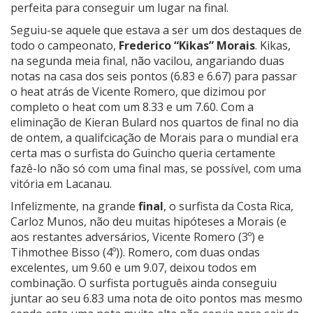
perfeita para conseguir um lugar na final.
Seguiu-se aquele que estava a ser um dos destaques de
todo o campeonato,
Frederico “Kikas” Morais
. Kikas,
na segunda meia final, não vacilou, angariando duas
notas na casa dos seis pontos (6.83 e 6.67) para passar
o heat atrás de Vicente Romero, que dizimou por
completo o heat com um 8.33 e um 7.60. Com a
eliminação de Kieran Bulard nos quartos de final no dia
de ontem, a qualifcicação de Morais para o mundial era
certa mas o surfista do Guincho queria certamente
fazê-lo não só com uma final mas, se possível, com uma
vitória em Lacanau.
Infelizmente, na grande
final
, o surfista da Costa Rica,
Carloz Munos, não deu muitas hipóteses a Morais (e
aos restantes adversários, Vicente Romero (3º) e
Tihmothee Bisso (4º)). Romero, com duas ondas
excelentes, um 9.60 e um 9.07, deixou todos em
combinação. O surfista português ainda conseguiu
juntar ao seu 6.83 uma nota de oito pontos mas mesmo