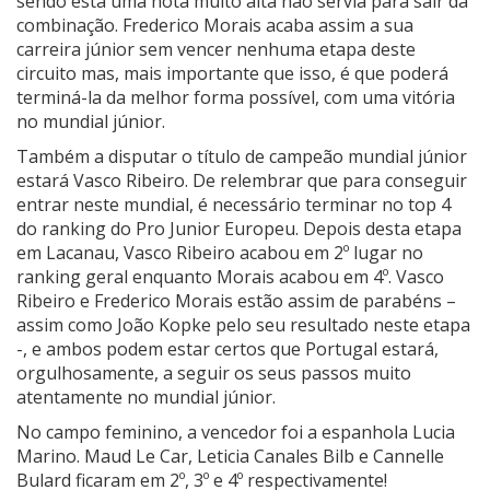
sendo esta uma nota muito alta não servia para sair da
combinação. Frederico Morais acaba assim a sua
carreira júnior sem vencer nenhuma etapa deste
circuito mas, mais importante que isso, é que poderá
terminá-la da melhor forma possível, com uma vitória
no mundial júnior.
Também a disputar o título de campeão mundial júnior
estará Vasco Ribeiro. De relembrar que para conseguir
entrar neste mundial, é necessário terminar no top 4
do ranking do Pro Junior Europeu. Depois desta etapa
em Lacanau, Vasco Ribeiro acabou em 2º lugar no
ranking geral enquanto Morais acabou em 4º. Vasco
Ribeiro e Frederico Morais estão assim de parabéns –
assim como João Kopke pelo seu resultado neste etapa
-, e ambos podem estar certos que Portugal estará,
orgulhosamente, a seguir os seus passos muito
atentamente no mundial júnior.
No campo feminino, a vencedor foi a espanhola Lucia
Marino. Maud Le Car, Leticia Canales Bilb e Cannelle
Bulard ficaram em 2º, 3º e 4º respectivamente!