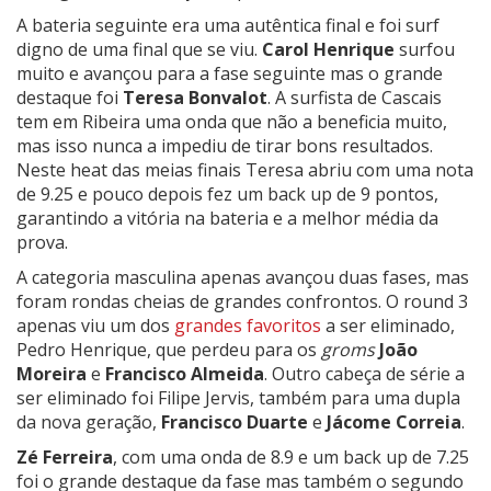
A bateria seguinte era uma autêntica final e foi surf
digno de uma final que se viu.
Carol Henrique
surfou
muito e avançou para a fase seguinte mas o grande
destaque foi
Teresa Bonvalot
. A surfista de Cascais
tem em Ribeira uma onda que não a beneficia muito,
mas isso nunca a impediu de tirar bons resultados.
Neste heat das meias finais Teresa abriu com uma nota
de 9.25 e pouco depois fez um back up de 9 pontos,
garantindo a vitória na bateria e a melhor média da
prova.
A categoria masculina apenas avançou duas fases, mas
foram rondas cheias de grandes confrontos. O round 3
apenas viu um dos
grandes favoritos
a ser eliminado,
Pedro Henrique, que perdeu para os
groms
João
Moreira
e
Francisco Almeida
. Outro cabeça de série a
ser eliminado foi Filipe Jervis, também para uma dupla
da nova geração,
Francisco Duarte
e
Jácome Correia
.
Zé Ferreira
, com uma onda de 8.9 e um back up de 7.25
foi o grande destaque da fase mas também o segundo