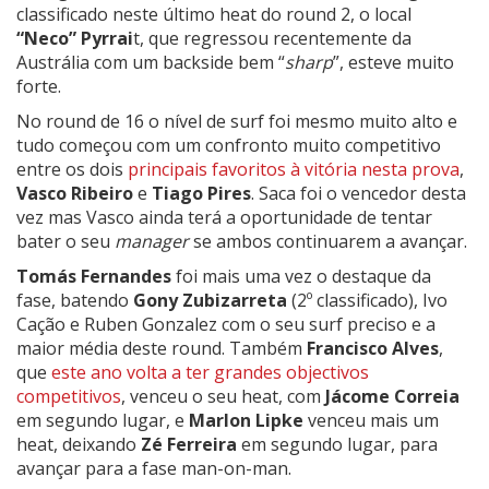
classificado neste último heat do round 2, o local
“Neco” Pyrrai
t, que regressou recentemente da
Austrália com um backside bem “
sharp
”, esteve muito
forte.
No round de 16 o nível de surf foi mesmo muito alto e
tudo começou com um confronto muito competitivo
entre os dois
principais favoritos à vitória nesta prova
,
Vasco Ribeiro
e
Tiago Pires
. Saca foi o vencedor desta
vez mas Vasco ainda terá a oportunidade de tentar
bater o seu
manager
se ambos continuarem a avançar.
Tomás Fernandes
foi mais uma vez o destaque da
fase, batendo
Gony Zubizarreta
(2º classificado), Ivo
Cação e Ruben Gonzalez com o seu surf preciso e a
maior média deste round. Também
Francisco Alves
,
que
este ano volta a ter grandes objectivos
competitivos
, venceu o seu heat, com
Jácome Correia
em segundo lugar, e
Marlon Lipke
venceu mais um
heat, deixando
Zé Ferreira
em segundo lugar, para
avançar para a fase man-on-man.