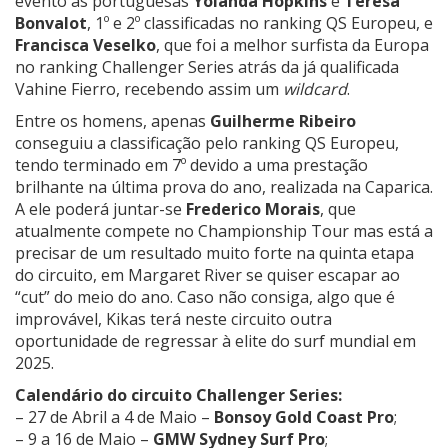
evento as portuguesas
Yolanda Hopkins
e
Teresa
Bonvalot
, 1º e 2º classificadas no ranking QS Europeu, e
Francisca Veselko
, que foi a melhor surfista da Europa
no ranking Challenger Series atrás da já qualificada
Vahine Fierro, recebendo assim um
wildcard
.
Entre os homens, apenas
Guilherme Ribeiro
conseguiu a classificação pelo ranking QS Europeu,
tendo terminado em 7º devido a uma prestação
brilhante na última prova do ano, realizada na Caparica.
A ele poderá juntar-se
Frederico Morais
, que
atualmente compete no Championship Tour mas está a
precisar de um resultado muito forte na quinta etapa
do circuito, em Margaret River se quiser escapar ao
“cut” do meio do ano. Caso não consiga, algo que é
improvável, Kikas terá neste circuito outra
oportunidade de regressar à elite do surf mundial em
2025.
Calendário do circuito Challenger Series:
– 27 de Abril a 4 de Maio –
Bonsoy Gold Coast Pro
;
– 9 a 16 de Maio –
GMW Sydney Surf Pro
;